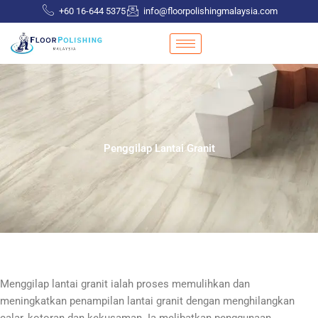
Skip
+60 16-644 5375
info@floorpolishingmalaysia.com
to
content
Penggilap Lantai Granit
Menggilap lantai granit ialah proses memulihkan dan
meningkatkan penampilan lantai granit dengan menghilangkan