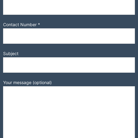
Contact Number *
Subject
Your message (optional)