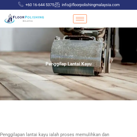
Skip
+60 16-644 5375
info@floorpolishingmalaysia.com
to
content
Penggilap Lantai Kayu
Penggilapan lantai kayu ialah proses memulihkan dan