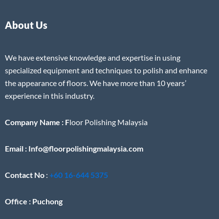
About Us
We have extensive knowledge and expertise in using
specialized equipment and techniques to polish and enhance
the appearance of floors. We have more than 10 years’
experience in this industry.
Company Name : F
loor Polishing Malaysia
Email : Info@floorpolishingmalaysia.com
Contact No
:
+60 16-644 5375
Office : Puchong