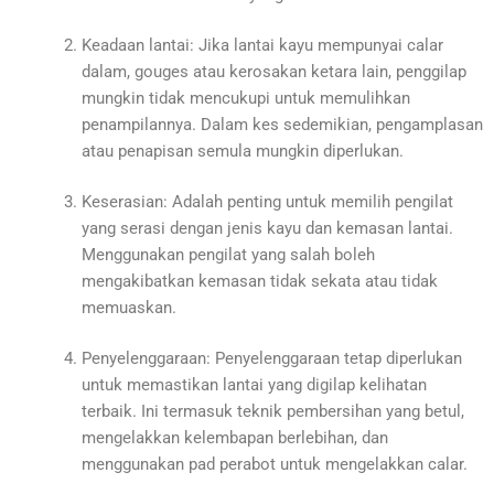
Keadaan lantai: Jika lantai kayu mempunyai calar
dalam, gouges atau kerosakan ketara lain, penggilap
mungkin tidak mencukupi untuk memulihkan
penampilannya. Dalam kes sedemikian, pengamplasan
atau penapisan semula mungkin diperlukan.
Keserasian: Adalah penting untuk memilih pengilat
yang serasi dengan jenis kayu dan kemasan lantai.
Menggunakan pengilat yang salah boleh
mengakibatkan kemasan tidak sekata atau tidak
memuaskan.
Penyelenggaraan: Penyelenggaraan tetap diperlukan
untuk memastikan lantai yang digilap kelihatan
terbaik. Ini termasuk teknik pembersihan yang betul,
mengelakkan kelembapan berlebihan, dan
menggunakan pad perabot untuk mengelakkan calar.