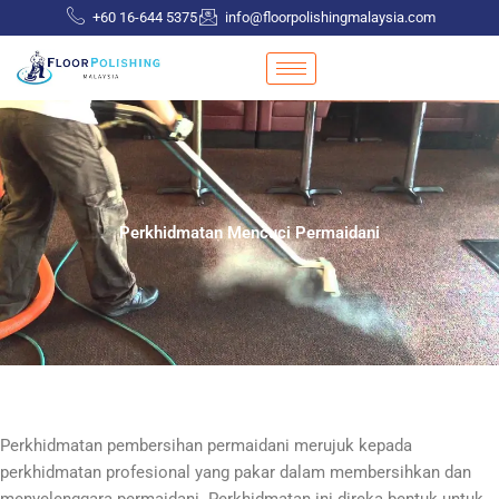
Skip
+60 16-644 5375
info@floorpolishingmalaysia.com
to
content
Perkhidmatan Mencuci Permaidani
Perkhidmatan pembersihan permaidani merujuk kepada
perkhidmatan profesional yang pakar dalam membersihkan dan