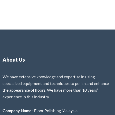
About Us
We have extensive knowledge and expertise in using
specialized equipment and techniques to polish and enhance
the appearance of floors. We have more than 10 years’
experience in this industry.
Company Name : F
loor Polishing Malaysia