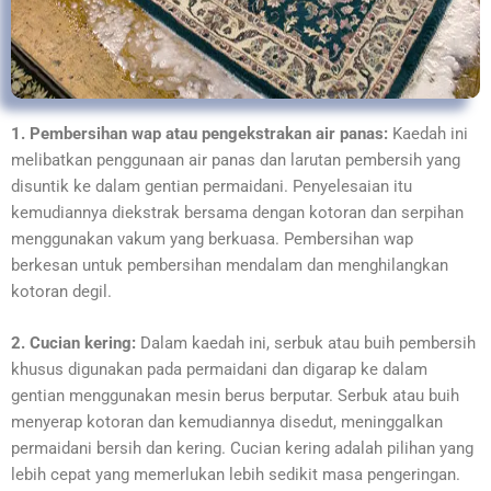
1. Pembersihan wap atau pengekstrakan air panas:
Kaedah ini
melibatkan penggunaan air panas dan larutan pembersih yang
disuntik ke dalam gentian permaidani. Penyelesaian itu
kemudiannya diekstrak bersama dengan kotoran dan serpihan
menggunakan vakum yang berkuasa. Pembersihan wap
berkesan untuk pembersihan mendalam dan menghilangkan
kotoran degil.
2. Cucian kering:
Dalam kaedah ini, serbuk atau buih pembersih
khusus digunakan pada permaidani dan digarap ke dalam
gentian menggunakan mesin berus berputar. Serbuk atau buih
menyerap kotoran dan kemudiannya disedut, meninggalkan
permaidani bersih dan kering. Cucian kering adalah pilihan yang
lebih cepat yang memerlukan lebih sedikit masa pengeringan.